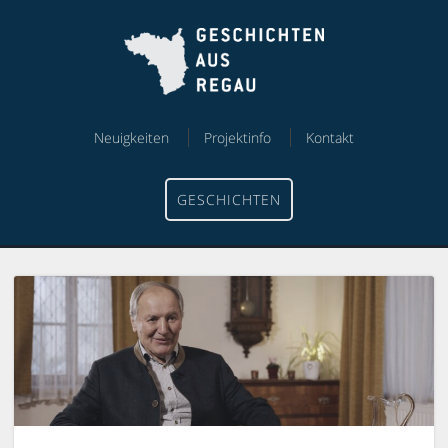
Skip
Skip
to
to
content
menu
Neuigkeiten
Projektinfo
Kontakt
GESCHICHTEN