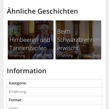
Ähnliche Geschichten
Beim
Himbeeren und
Schwarzbrennen
Tannenzapfen
erwischt
Ernährung
1940
1950
Ernährung
1950
1960
Information
Kategorie:
Ernährung
Format:
Video