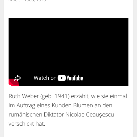
Ruth Weber (geb. 1941) erzählt, wie sie einmal
im Auftrag eines Kunden Blumen an den
rumänischen Diktator Nicolae Ceaușescu
verschickt hat.