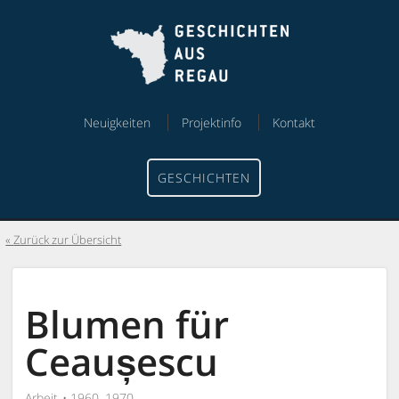
Skip
Skip
to
to
content
menu
Neuigkeiten
Projektinfo
Kontakt
GESCHICHTEN
Zurück zur Übersicht
Blumen für
Ceaușescu
Arbeit
1960, 1970