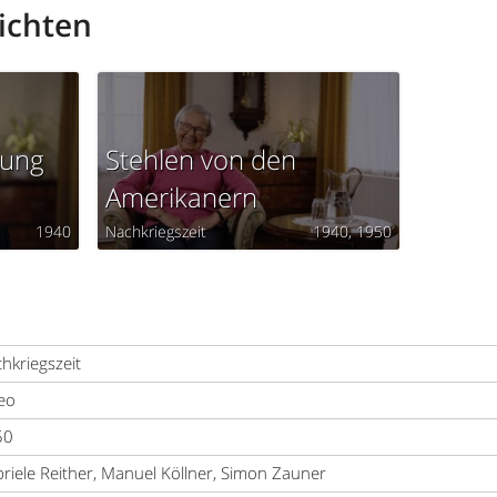
ichten
zung
Stehlen von den
Amerikanern
1940
Nachkriegszeit
1940
1950
hkriegszeit
eo
50
riele Reither, Manuel Köllner, Simon Zauner