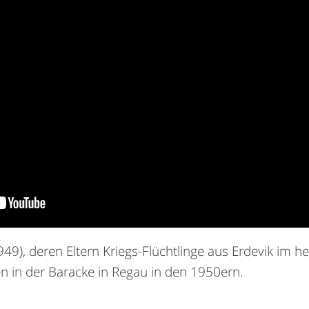
49), deren Eltern Kriegs-Flüchtlinge aus Erdevik im h
en in der Baracke in Regau in den 1950ern.