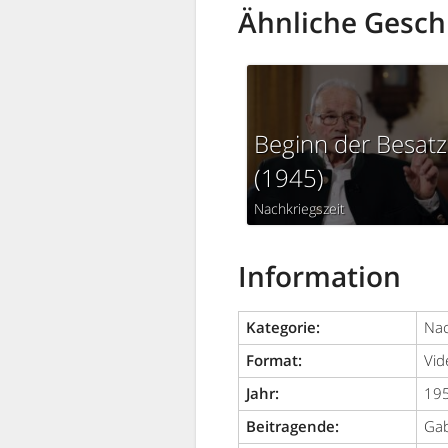
Ähnliche Gesch
Beginn der Besat
(1945)
Nachkriegszeit
Information
Kategorie:
Nac
Format:
Vid
Jahr:
19
Beitragende:
Gab