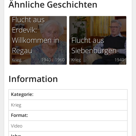
Ähnliche Geschichten
Flucht aus
Erdevik:
Willkommen in
Flucht aus
Regau
Siebenbürgen
Krieg
1940 - 1960
Krieg
1940
Information
Kategorie:
Krieg
Format:
Video