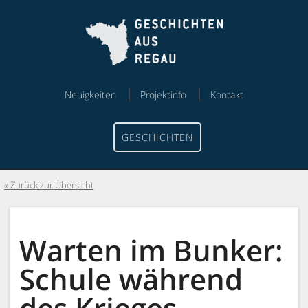
Skip
Skip
to
to
content
menu
Neuigkeiten
Projektinfo
Kontakt
GESCHICHTEN
Zurück zur Übersicht
Warten im Bunker:
Schule während
des Krieges