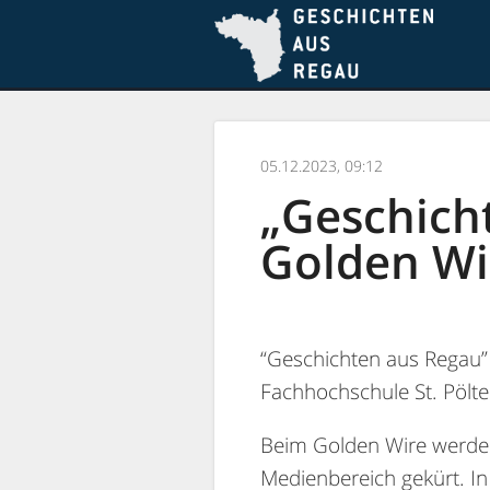
Skip
Skip
to
to
conte
menu
05.12.2023, 09:12
„Geschich
Golden Wi
“Geschichten aus Regau”
Fachhochschule St. Pölt
Beim Golden Wire werden
Medienbereich gekürt. In