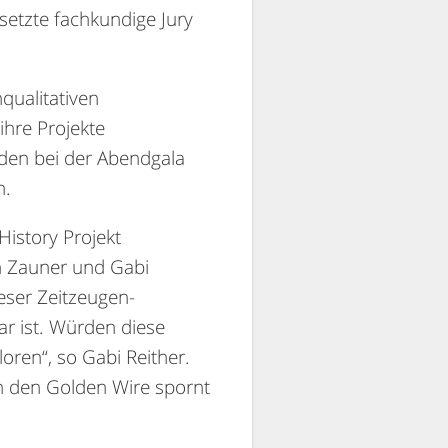
setzte fachkundige Jury
qualitativen
hre Projekte
rden bei der Abendgala
n.
istory Projekt
n Zauner und Gabi
eser Zeitzeugen-
ar ist. Würden diese
loren“, so Gabi Reither.
h den Golden Wire spornt