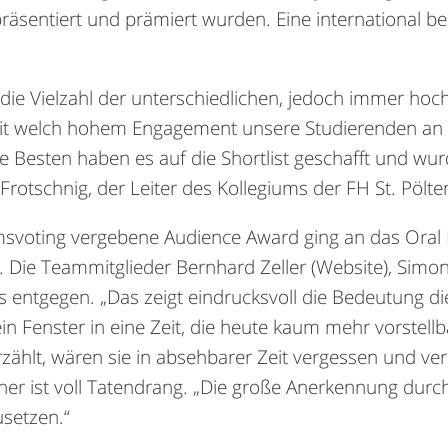
präsentiert und prämiert wurden. Eine international be
 die Vielzahl der unterschiedlichen, jedoch immer hoch
mit welch hohem Engagement unsere Studierenden an i
 Besten haben es auf die Shortlist geschafft und wu
 Frotschnig, der Leiter des Kollegiums der FH St. Pölte
svoting vergebene Audience Award ging an das Oral H
. Die Teammitglieder Bernhard Zeller (Website), Simo
 entgegen. „Das zeigt eindrucksvoll die Bedeutung di
in Fenster in eine Zeit, die heute kaum mehr vorstellb
rzählt, wären sie in absehbarer Zeit vergessen und ver
er ist voll Tatendrang. „Die große Anerkennung durc
usetzen.“