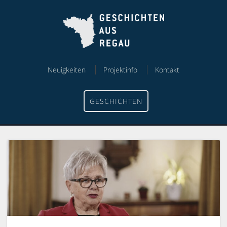
Skip
Skip
to
to
content
menu
Neuigkeiten
Projektinfo
Kontakt
GESCHICHTEN