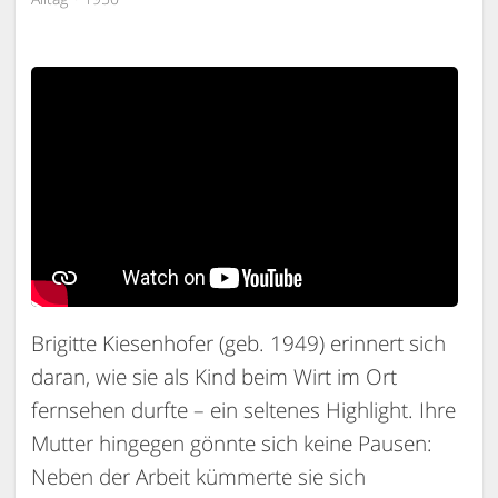
Brigitte Kiesenhofer (geb. 1949) erinnert sich
daran, wie sie als Kind beim Wirt im Ort
fernsehen durfte – ein seltenes Highlight. Ihre
Mutter hingegen gönnte sich keine Pausen:
Neben der Arbeit kümmerte sie sich