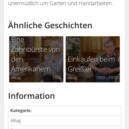
unermüdlich um Garten und Handarbeiten.
Ähnliche Geschichten
Eine
Zahnbürste von
den
Einkaufen beim
Amerikanern
Greißler
Alltag
1940
Alltag
1950 - 1970
Information
Kategorie:
Alltag