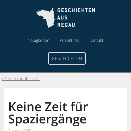
Skip
Skip
to
to
content
menu
Neuigkeiten
Projektinfo
Kontakt
GESCHICHTEN
Zurück zur Übersicht
Keine Zeit für
Spaziergänge
Alltag
1950