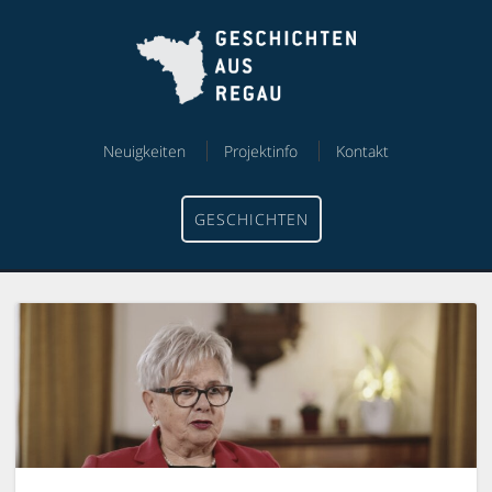
Skip
Skip
to
to
content
menu
Neuigkeiten
Projektinfo
Kontakt
GESCHICHTEN