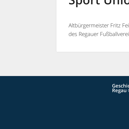
Altbürgermeister Fritz F
des Regauer Fußballverei
Geschi
Regau 