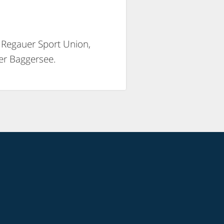
r Regauer Sport Union,
er Baggersee.