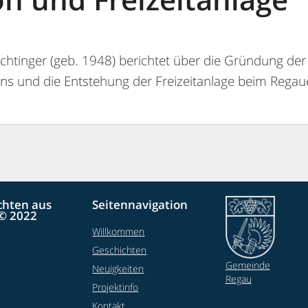
eichtinger (geb. 1948) berichtet über die Gründung de
ns und die Entstehung der Freizeitanlage beim Regau
chten aus
Seitennavigation
© 2022
Willkommen
Geschichten
Gemeinde
Neuigkeiten
Regau
Projektinfo
Kontakt