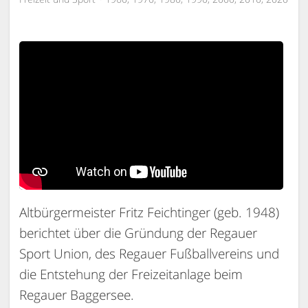
Altbürgermeister Fritz Feichtinger (geb. 1948)
berichtet über die Gründung der Regauer
Sport Union, des Regauer Fußballvereins und
die Entstehung der Freizeitanlage beim
Regauer Baggersee.