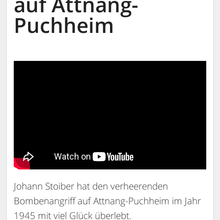
auf Attnang-
Puchheim
Johann Stoiber hat den verheerenden
Bombenangriff auf Attnang-Puchheim im Jahr
1945 mit viel Glück überlebt.