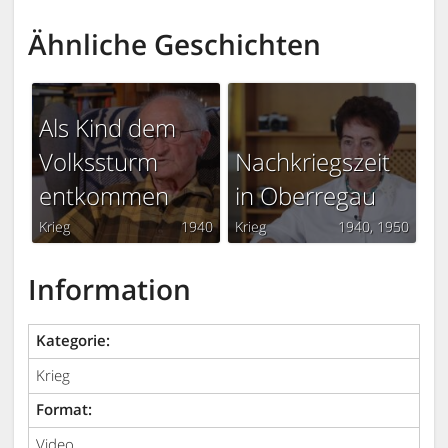
Ähnliche Geschichten
Als Kind dem
Volkssturm
Nachkriegszeit
entkommen
in Oberregau
Krieg
1940
Krieg
1940
1950
Information
Kategorie:
Krieg
Format:
Video