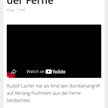
Krieg
1940
Rudolf Lacher hat als Kind den Bombenangriff
auf Attnang Puchheim aus der Ferne
beobachtet.