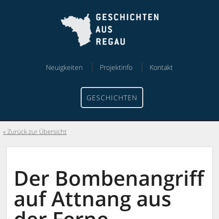
Skip
Skip
to
to
content
menu
Neuigkeiten
Projektinfo
Kontakt
GESCHICHTEN
Zurück zur Übersicht
Der Bombenangriff
auf Attnang aus
der Ferne