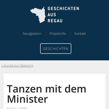
Skip
Skip
to
to
content
menu
Neuigkeiten
Projektinfo
Kontakt
GESCHICHTEN
Zurück zur Übersicht
Tanzen mit dem
Minister
Kultur
1930