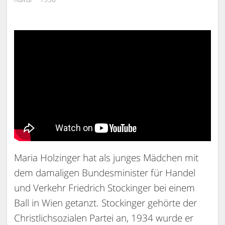
Maria Holzinger hat als junges Mädchen mit
dem damaligen Bundesminister für Handel
und Verkehr Friedrich Stockinger bei einem
Ball in Wien getanzt. Stockinger gehörte der
Christlichsozialen Partei an, 1934 wurde er