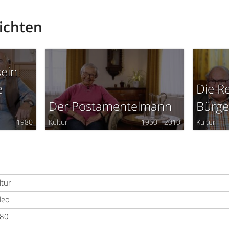
ichten
ein
e
Die R
Der Postamentelmann
Bürge
1980
Kultur
1950 - 2010
Kultur
ltur
deo
80