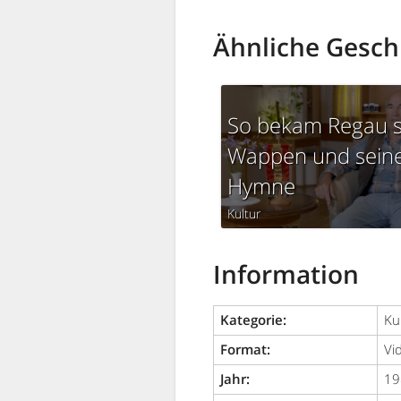
Ähnliche Gesch
So bekam Regau s
Wappen und sein
Hymne
Kultur
Information
Kategorie:
Ku
Format:
Vi
Jahr:
19