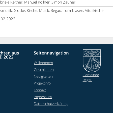
briele Reither, Manuel Köllner, Simon Zauner
asmusik, Glocke, Kirche, Musik, Regau, Turmblasen, Vituskirche
.02.2022
chten aus
Seitennavigation
© 2022
Willkommen
Geschichten
Gemeinde
Neuigkeiten
Regau
Projektinfo
Kontakt
Impressum
Datenschutzerklärung