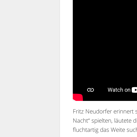
Fritz Neudorfer erinnert 
Nacht“ spielten, läutete 
fluchtartig das Weite su