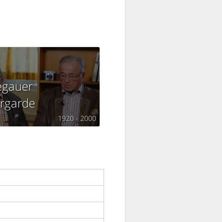
egauer
rgarde
1920 - 2000