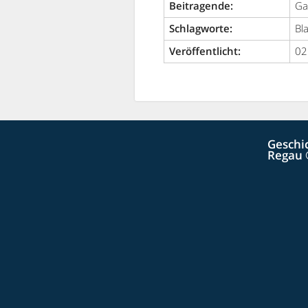
Beitragende:
Ga
Schlagworte:
Bl
Veröffentlicht:
02
Geschi
Regau 