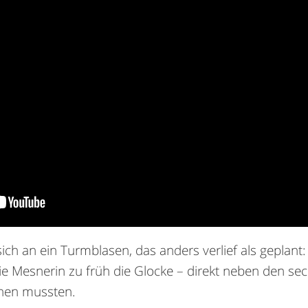
sich an ein Turmblasen, das anders verlief als geplant:
die Mesnerin zu früh die Glocke – direkt neben den se
chen mussten.