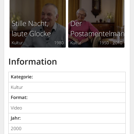
Stille Nacht,
Der
laute Glocke
Postamentelmann
Kultur
1980
Kultur
1950 - 2010
Information
Kategorie:
Kultur
Format:
Video
Jahr:
2000