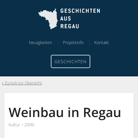
Skip
Skip
to
to
content
menu
Neuigkeiten
Projektinfo
Kontakt
GESCHICHTEN
Zurück zur Übersicht
Weinbau in Regau
Kultur
2000