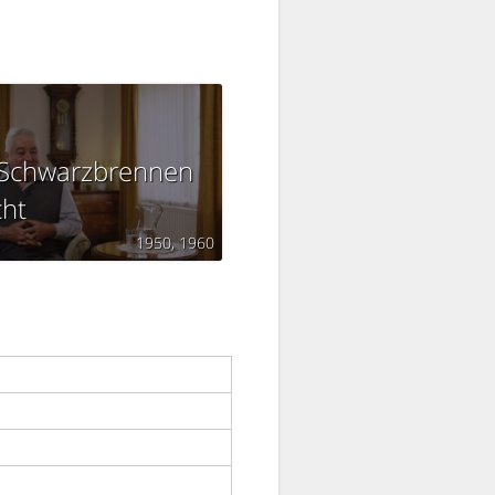
Schwarzbrennen
cht
g
1950
1960