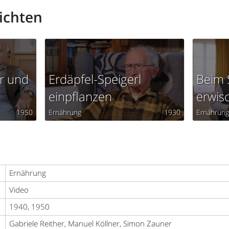
ichten
r und
Erdäpfel-Speigerl
Beim 
einpflanzen
erwis
1950
Ernährung
1930
Ernährun
Ernährung
Video
1940, 1950
Gabriele Reither, Manuel Köllner, Simon Zauner