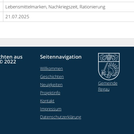
Lebensmittelmarken, Nachkriegszeit, Rationierung
21.07.2025
chten aus
Seitennavigation
© 2022
Willkommen
Geschichten
Gemeinde
Neuigkeiten
Regau
Projektinfo
Kontakt
Impressum
Datenschutzerklärung