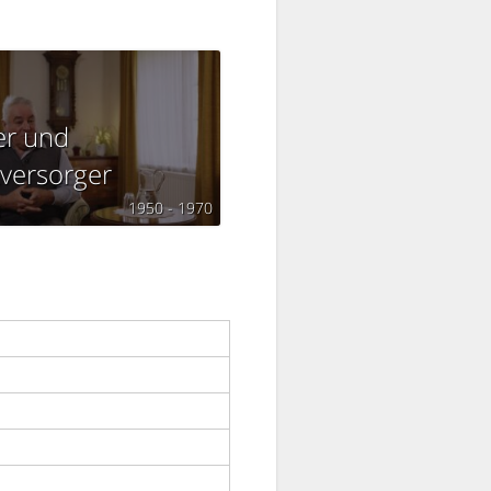
r und
tversorger
g
1950 - 1970