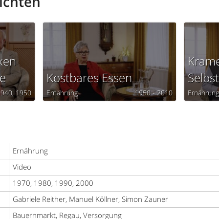
ichten
ken
Krame
e
Kostbares Essen
Selbs
1940
1950
Ernährung
1950 - 2010
Ernährun
Ernährung
Video
1970, 1980, 1990, 2000
Gabriele Reither, Manuel Köllner, Simon Zauner
Bauernmarkt, Regau, Versorgung