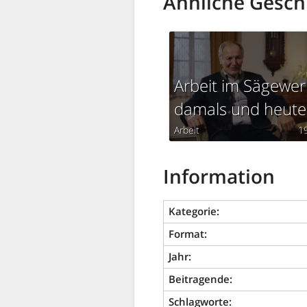
Ähnliche Gesch
Arbeit im Sägewer
damals und heute
Arbeit
1
Information
Kategorie:
Format:
Jahr:
Beitragende:
Schlagworte: