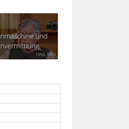
nmaschine und
onvermittlung
1950
1960