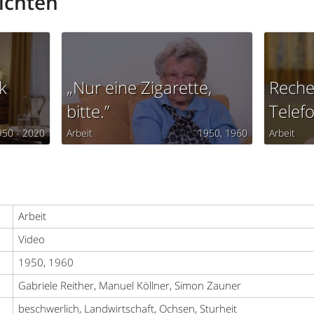
ichten
k
„Nur eine Zigarette,
Reche
bitte.”
Telef
950 - 2020
Arbeit
1950
1960
Arbeit
Arbeit
Video
1950, 1960
Gabriele Reither, Manuel Köllner, Simon Zauner
beschwerlich, Landwirtschaft, Ochsen, Sturheit