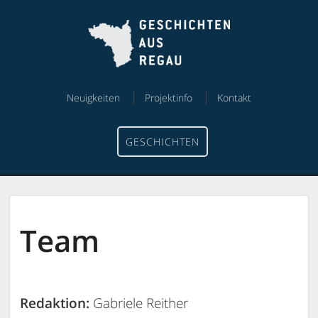
Skip
Skip
to
to
content
menu
Neuigkeiten
Projektinfo
Kontakt
GESCHICHTEN
Team
Redaktion:
Gabriele Reither