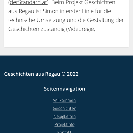
(
derStandard.at
). Beim Projekt Geschichten
aus Regau ist Simon in erster Linie für die
technische Umsetzung und die Gestaltung der
Geschichten zuständig (Videoregie,
Geschichten aus Regau © 2022
Seitennavigation
Willkommen
Geschichten
Neuigkeiten
Projektinfo
Kontakt