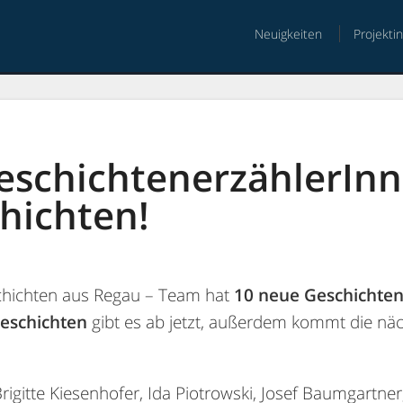
Neuigkeiten
Projekti
nt
eschichtenerzählerIn
hichten!
schichten aus Regau – Team hat
10 neue Geschichte
Geschichten
gibt es ab jetzt, außerdem kommt die nä
rigitte Kiesenhofer, Ida Piotrowski, Josef Baumgartner