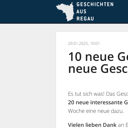
Skip
Skip
to
to
conte
menu
20.01.2025, 10:01
10 neue G
neue Gesc
Es tut sich was! Das Ge
20 neue interessante 
Woche eine neue dazu.
Vielen lieben Dank
an B