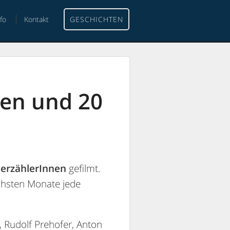
nfo
Kontakt
GESCHICHTEN
nen und 20
nerzählerInnen
gefilmt.
chsten Monate jede
, Rudolf Prehofer, Anton