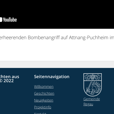
verheerenden Bombenangriff auf Attnang-Puchheim im 
chten aus
Seitennavigation
© 2022
Willkommen
Geschichten
Gemeinde
Neuigkeiten
Regau
Projektinfo
Kontakt