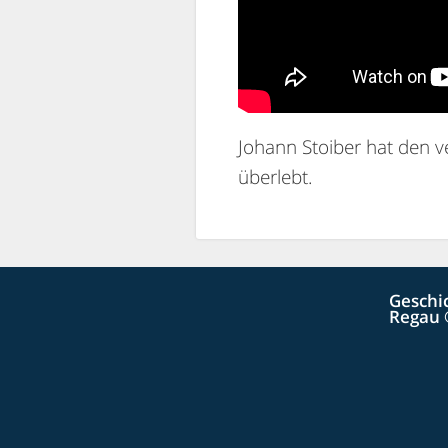
Johann Stoiber hat den 
überlebt.
Geschi
Regau 