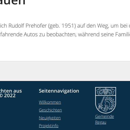
sich Rudolf Prehofer (geb. 1951) auf den Weg, um be
fahrende Autos zu beobachten, während seine Familie
chten aus
Seitennavigation
© 2022
Willkommen
Geschichten
Gemeinde
Neuigkeiten
Regau
Projektinfo