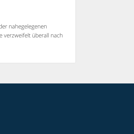
i der nahegelegenen
 verzweifelt überall nach