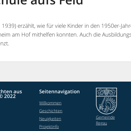
 1939) erzählt, wie für viele Kinder in den 1950er-Jah
aheim am Hof mithelfen konnten. Auch die Ausbildung
nzt.
chten aus
Seitennavigation
© 2022
Willkommen
Geschichten
Gemeinde
Neuigkeiten
Regau
Projektinfo