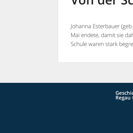
Johanna Esterbauer (geb.
Mai endete, damit sie d
Schule waren stark begre
Geschi
Regau 