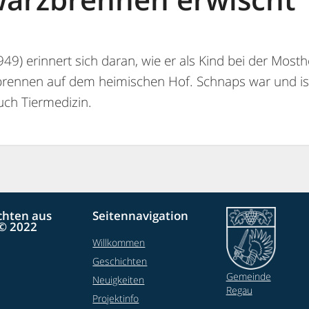
9) erinnert sich daran, wie er als Kind bei der Mosth
rennen auf dem heimischen Hof. Schnaps war und ist 
uch Tiermedizin.
chten aus
Seitennavigation
© 2022
Willkommen
Geschichten
Gemeinde
Neuigkeiten
Regau
Projektinfo