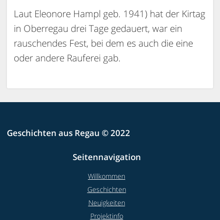
Laut Eleonore Hampl geb. 1941) hat der Kirtag
in Oberregau drei Tage gedauert, war ein
rauschendes Fest, bei dem es auch die eine
oder andere Rauferei gab.
Geschichten aus Regau © 2022
Seitennavigation
Willkommen
Geschichten
Neuigkeiten
Projektinfo