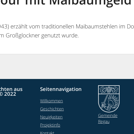
43) erzählt vom traditionellen Maibaumstehlen im Do
 am Großglockner genutzt wurde.
chten aus
Seitennavigation
© 2022
Willkommen
Geschichten
Gemeinde
Neuigkeiten
Regau
Projektinfo
Kontakt