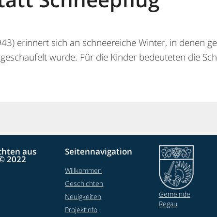
43) erinnert sich an schneereiche Winter, in denen 
eigeschaufelt wurde. Für die Kinder bedeuteten die
chten aus
Seitennavigation
© 2022
Willkommen
Geschichten
Gemeinde
Neuigkeiten
Regau
Projektinfo