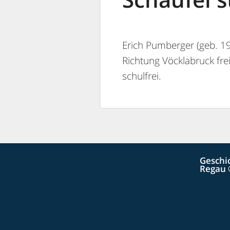
Erich Pumberger (geb. 19
Richtung Vöcklabruck fr
schulfrei.
Geschi
Regau 