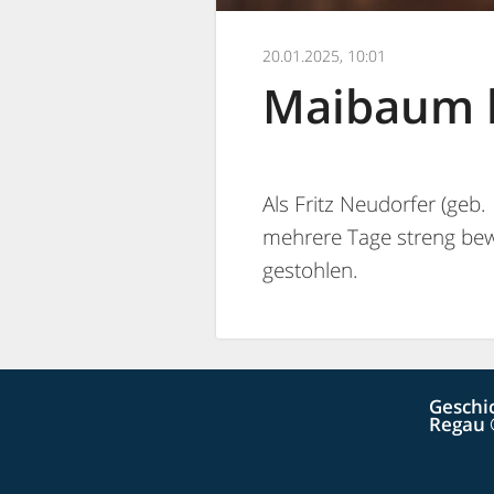
20.01.2025, 10:01
Maibaum 
Als Fritz Neudorfer (geb
mehrere Tage streng be
gestohlen.
Geschi
Regau 