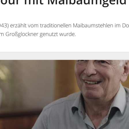
43) erzählt vom traditionellen Maibaumstehlen im Do
 am Großglockner genutzt wurde.