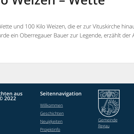
tte und 100 Kilo Weizen, die er zur Vituskirche hina
urde ein Oberregauer Bauer zur Legende, erzählt der
chten aus
Seitennavigation
© 2022
Willkommen
Geschichten
Gemeinde
Neuigkeiten
Regau
Projektinfo