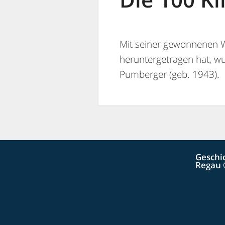
Mit seiner gewonnenen We
heruntergetragen hat, w
Pumberger (geb. 1943).
Geschi
Regau 