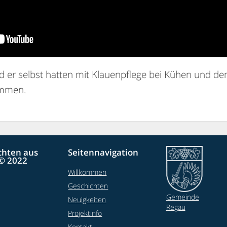
nd er selbst hatten mit Klauenpflege bei Kühen und d
ommen.
chten aus
Seitennavigation
© 2022
Willkommen
Geschichten
Gemeinde
Neuigkeiten
Regau
Projektinfo
Kontakt