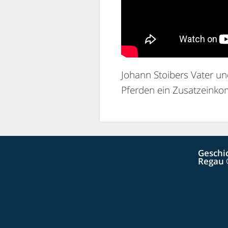
Johann Stoibers Vater u
Pferden ein Zusatzeink
Geschi
Regau 