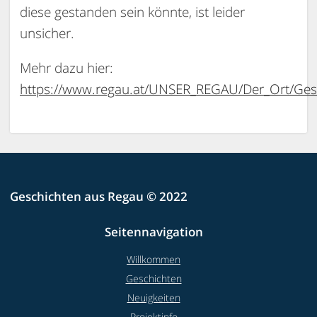
diese gestanden sein könnte, ist leider
unsicher.
Mehr dazu hier:
https://www.regau.at/UNSER_REGAU/Der_Ort/Ges
Geschichten aus Regau © 2022
Seitennavigation
Willkommen
Geschichten
Neuigkeiten
Projektinfo