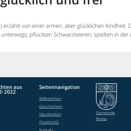
4) erzählt von einer armen, aber glücklichen Kindheit.
n unterwegs, pflückten Schwarzbeeren, spielten in de
chten aus
Seitennavigation
© 2022
Willkommen
Geschichten
Gemeinde
Neuigkeiten
Regau
Projektinfo
Kontakt