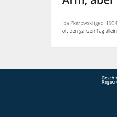
Ida Piotrowski (geb. 193
oft den ganzen Tag allei
Geschi
Regau 