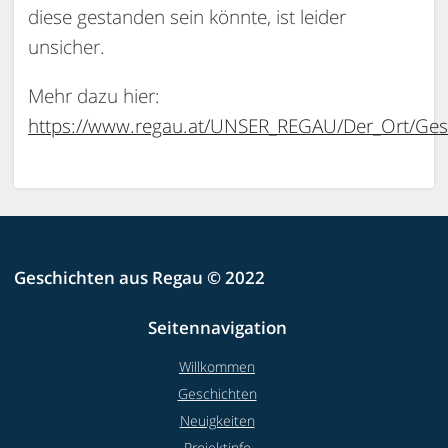
diese gestanden sein könnte, ist leider
unsicher.
Mehr dazu hier:
https://www.regau.at/UNSER_REGAU/Der_Ort/Ges
Geschichten aus Regau © 2022
Seitennavigation
Willkommen
Geschichten
Neuigkeiten
Projektinfo