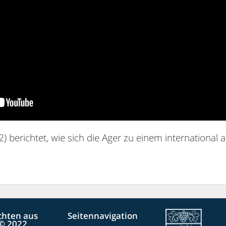
) berichtet, wie sich die Ager zu einem international
chten aus
Seitennavigation
© 2022