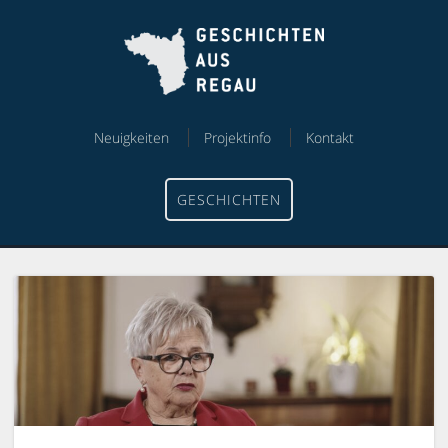
Skip
Skip
to
to
content
menu
Neuigkeiten
Projektinfo
Kontakt
GESCHICHTEN