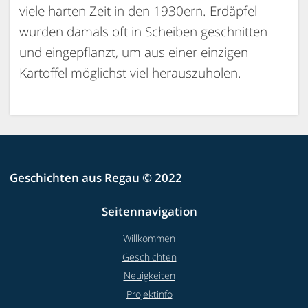
viele harten Zeit in den 1930ern. Erdäpfel
wurden damals oft in Scheiben geschnitten
und eingepflanzt, um aus einer einzigen
Kartoffel möglichst viel herauszuholen.
Geschichten aus Regau © 2022
Seitennavigation
Willkommen
Geschichten
Neuigkeiten
Projektinfo