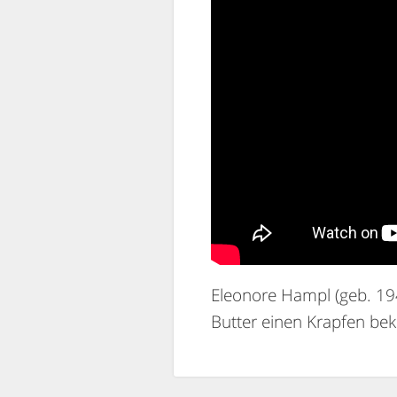
Eleonore Hampl (geb. 19
Butter einen Krapfen b