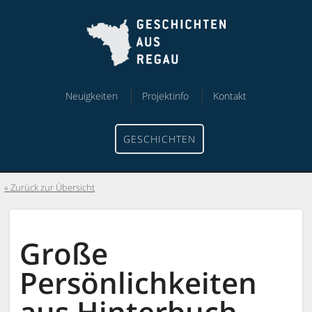
Skip
Skip
to
to
content
menu
Neuigkeiten
Projektinfo
Kontakt
GESCHICHTEN
Zurück zur Übersicht
Große
Persönlichkeiten
aus Hinterbuch