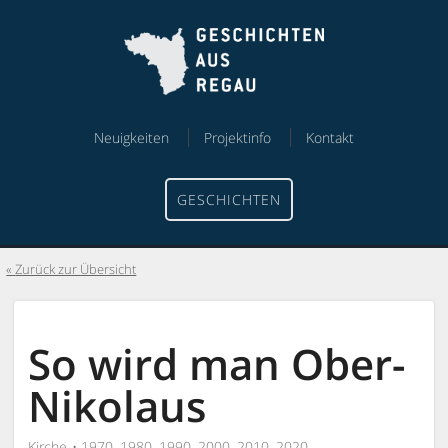
Skip
Skip
to
to
content
menu
Neuigkeiten
Projektinfo
Kontakt
GESCHICHTEN
Zurück zur Übersicht
So wird man Ober-
Nikolaus
Kirche
1970, 1980, 1990, 2000, 2010, 2020