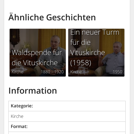
Ähnliche Geschichten
Ein neuer Turm
für die
Waldspende für
Vituskirche
die Vituskirche
(1958)
Kirche
1880 - 1920
Kirche
1950
Information
Kategorie:
Kirche
Format: