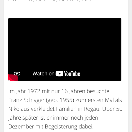
Im Jahr 1972 mit nur 16 Jahren besuchte
Franz Schlager (geb. 1955) zum ersten Mal als
Nikolaus verkleidet Familien in Regau. Über 50
Jahre später ist er immer noch jeden
Dezember mit Begeisterung dabei.