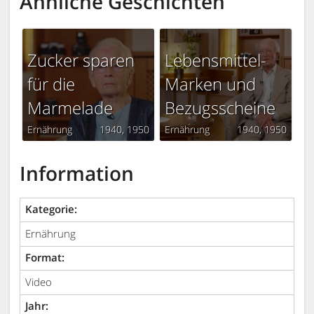
Ähnliche Geschichten
Zucker sparen
Lebensmittel-
für die
Marken und
Marmelade
Bezugsscheine
Ernährung
1940
1950
Ernährung
1940
1950
Information
Kategorie:
Ernährung
Format:
Video
Jahr: