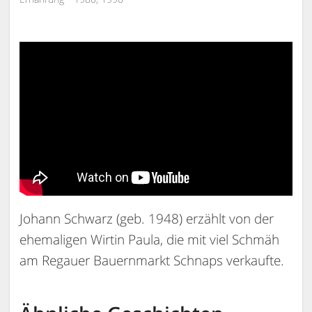
Johann Schwarz (geb. 1948) erzählt von der
ehemaligen Wirtin Paula, die mit viel Schmäh
am Regauer Bauernmarkt Schnaps verkaufte.