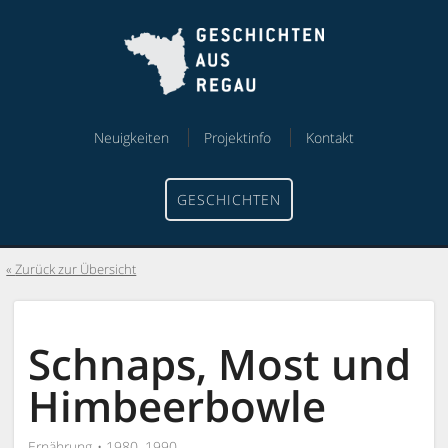
Skip
Skip
to
to
content
menu
Neuigkeiten
Projektinfo
Kontakt
GESCHICHTEN
Zurück zur Übersicht
Schnaps, Most und
Himbeerbowle
Ernährung
1980, 1990