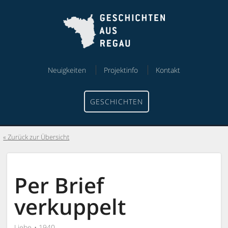
Skip
Skip
to
to
content
menu
Neuigkeiten
Projektinfo
Kontakt
GESCHICHTEN
Zurück zur Übersicht
Per Brief
verkuppelt
Liebe
1940