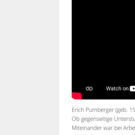
Erich Pumberger (geb. 19
Ob gegenseitige Unterst
Miteinander war bei Arbei