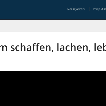
Neuigkeiten
Projekti
nt
 schaffen, lachen, le