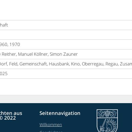
haft
960, 1970
e Reither, Manuel Köllner, Simon Zauner
 Dorf, Feld, Gemeinschaft, Hausbank, Kino, Oberregau, Regau, Zus
2025
chten aus
Seitennavigation
© 2022
Willkommen