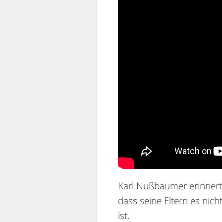
Karl Nußbaumer erinnert 
dass seine Eltern es nic
ist.