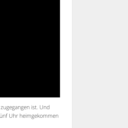
g zugegangen ist. Und
 um fünf Uhr heimgekommen