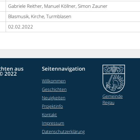
Gabriele Reither, Manuel Köllner, Simon Zauner
Blasmusik, Kirche, Turmblasen
02.02.2022
chten aus
Seitennavigation
© 2022
Willkommen
Geschichten
Gemeinde
Neuigkeiten
Regau
Projektinfo
Kontakt
Impressum
Datenschutzerklärung