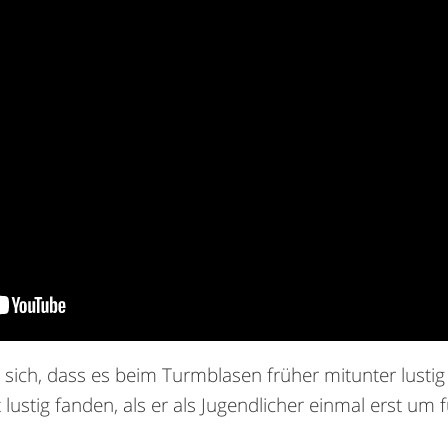
sich, dass es beim Turmblasen früher mitunter lusti
ht lustig fanden, als er als Jugendlicher einmal erst