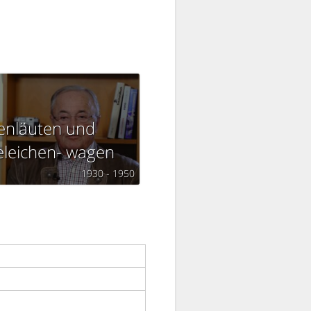
enläuten und
eleichen- wagen
1930 - 1950