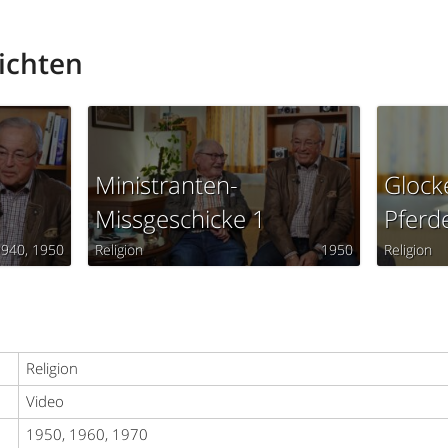
ichten
Ministranten-
Glock
Missgeschicke 1
Pferd
1940
1950
Religion
1950
Religion
Religion
Video
1950, 1960, 1970