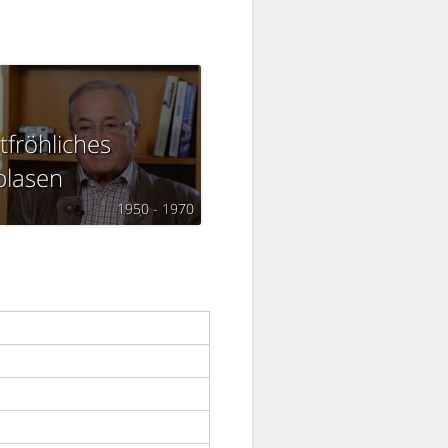
tfröhliches
lasen
1950 - 1970