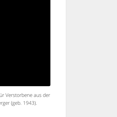
 für Verstorbene aus der
rger (geb. 1943).