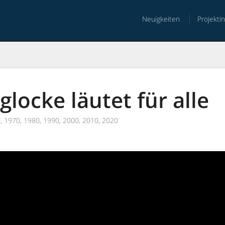
Neuigkeiten
Projekti
nt
glocke läutet für alle
, 1970, 1980, 1990, 2000, 2010, 2020