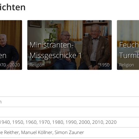
ichten
Ministranten-
Feuch
en
Missgeschicke 1
Turmb
970 - 2020
Religion
1950
Religion
n
1940, 1950, 1960, 1970, 1980, 1990, 2000, 2010, 2020
le Reither, Manuel Köllner, Simon Zauner