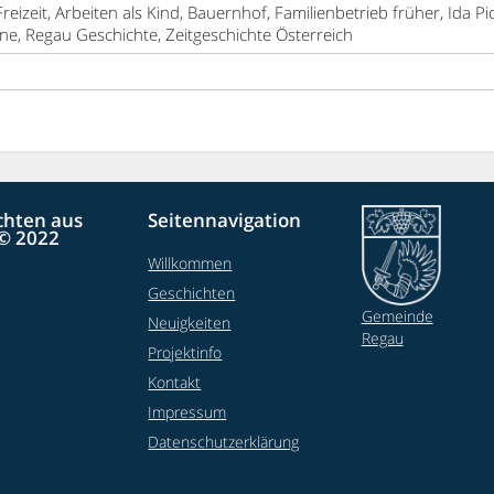
 Freizeit, Arbeiten als Kind, Bauernhof, Familienbetrieb früher, Ida P
ne, Regau Geschichte, Zeitgeschichte Österreich
chten aus
Seitennavigation
© 2022
Willkommen
Geschichten
Gemeinde
Neuigkeiten
Regau
Projektinfo
Kontakt
Impressum
Datenschutzerklärung