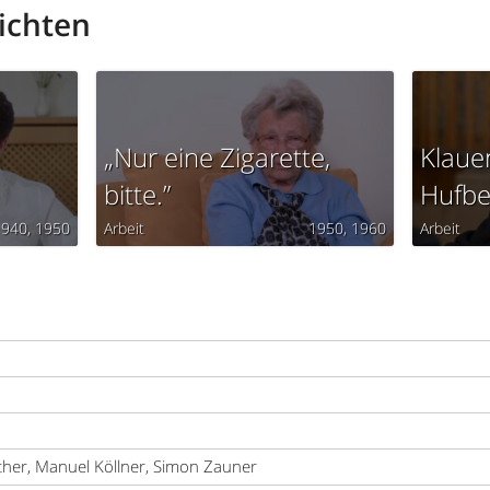
ichten
„Nur eine Zigarette,
Klaue
bitte.”
Hufbe
1940
1950
Arbeit
1950
1960
Arbeit
ther, Manuel Köllner, Simon Zauner