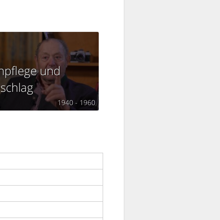
npflege und
schlag
1940 - 1960